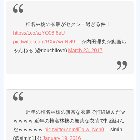
椎名林檎の衣装がセクシー過ぎる件！
https://t.co/szYO08i6eU
pic.twitter.com/RXx7wnNvl9
— ☆内田理央☆動画ち
ゃんねる (@riouchilove)
March 23, 2017
近年の椎名林檎の無茶な衣装で打線組んだｗ
ｗｗｗｗ 近年の椎名林檎の無茶な衣装で打線組ん
だｗｗｗｗｗ
pic.twitter.com/lEqIwLNch0
— simin
(@simin114)
January 19, 2016