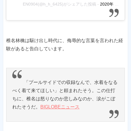
EN0904(@h_h_6425)がシェアした投稿
-
2020年 5月月31日午後10時05分PDT
椎名林檎は駆け出し時代に、侮辱的な言葉を言われた経
験があると告白しています。
「プールサイドでの収録なんで、水着をなる
べく着て来てほしい」と頼まれたそう。この仕打
ちに、椎名は怒りなのか悲しみなのか、涙がこぼ
れたそうだ。
BIGLOBEニュース