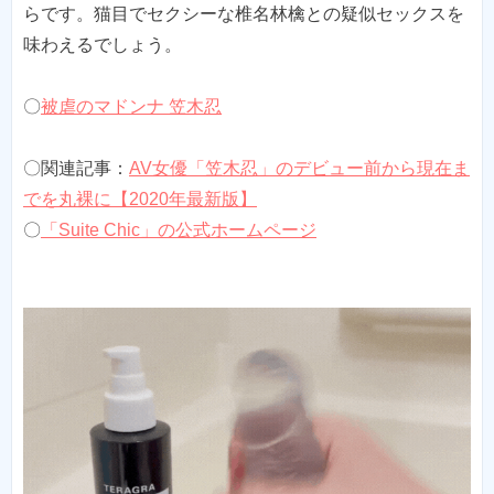
らです。猫目でセクシーな椎名林檎との疑似セックスを
味わえるでしょう。
〇
被虐のマドンナ 笠木忍
〇関連記事：
AV女優「笠木忍」のデビュー前から現在ま
でを丸裸に【2020年最新版】
〇
「Suite Chic」の公式ホームページ