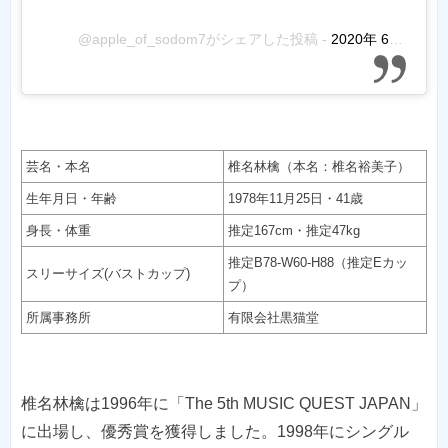
@apple_of_sodom7がシェアした投稿
-
2020年 6月月1日午前8時00分PDT
芸名・本名
椎名林檎（本名：椎名裕美子）
生年月日・年齢
1978年11月25日・41歳
身長・体重
推定167cm・推定47kg
推定B78-W60-H88（推定Eカッ
スリーサイズ(バストカップ)
プ）
所属事務所
有限会社黒猫堂
椎名林檎は1996年に「The 5th MUSIC QUEST JAPAN」
に出場し、優秀賞を獲得しました。1998年にシングル