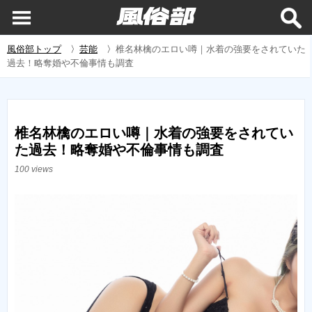
風俗部トップ
〉
芸能
〉
椎名林檎のエロい噂｜水着の強要をされていた
過去！略奪婚や不倫事情も調査
椎名林檎のエロい噂｜水着の強要をされてい
た過去！略奪婚や不倫事情も調査
100 views