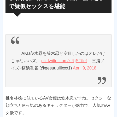
で疑似セックスを堪能
AKB茂木忍を笠木忍と空目したのはオレだけ
じゃないハズ。
pic.twitter.com/zIRjSTtIef
— 三浦ノ
イズ×横浜孔雀 (@gesuuuiiixxx1)
April 9, 2018
椎名林檎に似ているAV女優は笠木忍ですね。セクシーな
顔立ちとMっ気のあるキャラクターが魅力で、人気のAV
女優です。