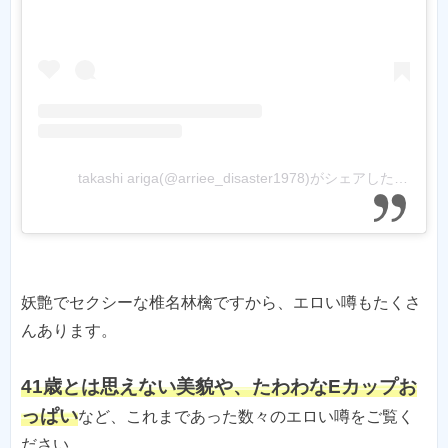
takashi ariga(@arriee_disaster1978)がシェアした投稿
-
2
妖艶でセクシーな椎名林檎ですから、エロい噂もたくさ
んあります。
41歳とは思えない美貌や、たわわなEカップお
っぱい
など、これまであった数々のエロい噂をご覧く
ださい。