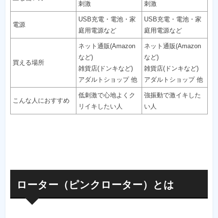
刺激
刺激
USB充電・電池・家
USB充電・電池・家
電源
庭用電源など
庭用電源など
ネット通販(Amazon
ネット通販(Amazon
など)
など)
買える場所
雑貨店(ドンキなど)
雑貨店(ドンキなど)
アダルトショップ 他
アダルトショップ 他
低刺激で心地よくク
強振動で激イキした
こんな人におすすめ
リイキしたい人
い人
ローター（ピンクローター）とは