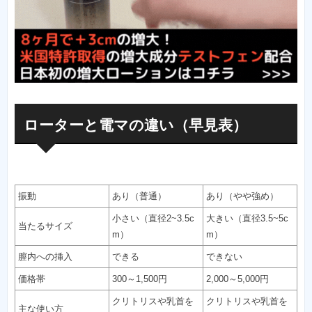
ローターと電マの違い（早見表）
振動
あり（普通）
あり（やや強め）
小さい（直径2~3.5c
大きい（直径3.5~5c
当たるサイズ
m）
m）
膣内への挿入
できる
できない
価格帯
300～1,500円
2,000～5,000円
クリトリスや乳首を
クリトリスや乳首を
主な使い方