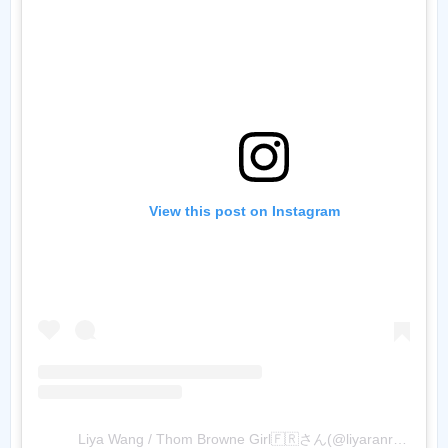
View this post on Instagram
Liya Wang / Thom Browne Girl🇫🇷さん(@liyaranran)がシェアした投稿