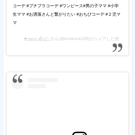
コーデ #プチプラコーデ #ワンピース#男の子ママ #小学
生ママ #お洒落さんと繋がりたい #おちびコーデ #２児マ
マ
💋saori 🥀🌙✨
さん(@konkon4108)がシェアした投稿 -
20