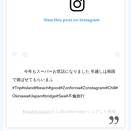
View this post on Instagram
今年もスーパーお世話になりました 年越しは南国
で遊ばせてもらいまふ
#Trip#island#beach#good#Zonfornia#Zonstagram#Chill#
Okinawa#Japan#bridge#Sea#不倫旅行
Kyouhei Uzzon
さん(@zonfornia)がシェアした投稿 -
201