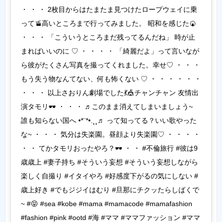
・ ・ ・ 2枚目からはたまたま見つけたロープウェイに乗
って🚡高いところまで行ってみました。 昭和を感じた🍘
・ ・ ・ 「こういうところまだ残ってるんだね」 時が止
まればいいのに ♡ ・ ・ ・ ・ 「綺麗だよ」って言いなが
ら彼がたくさん写真を撮ってくれました。幸せ♡ ・ ・ ・
もう失う物なんてない、何も怖くない ♡ ・ ・ ・ ・ ・ ・
・ ・ ・ 以上さおりん劇場でした💃🎪チャンチャン 友情出
演タモリ🕶 ・ ・ ・ ♬このまま消えてしまいましょう~
誰も知らない国へ •*¨*•.¸¸♬ って知ってる？いい歌やった
な~ ・ ・ ・ 気分は失楽園。昼顔より失楽園♡ ・ ・ ・ ・
・ ・ てかタモリおったやろ？🕶 ・ ・ #不倫旅行 #彼は9
歳歳上 #妻子持ち #そういう妄想 #そういう妄想しながら
楽しく自撮り #イタイやろ #好感度下がるの気にしない #
歳上好き #でもジジイはむり #旦那にチクッたらしばくで
~ #😝 #sea #kobe #mama #mamacode #mamafashion
#fashion #pink #ootd #海 #ママ #ママファッション #ママ